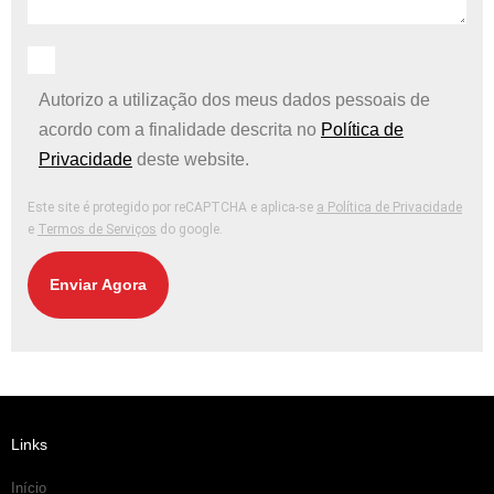
Autorizo ​​a utilização dos meus dados pessoais de
acordo com a finalidade descrita no
Política de
Privacidade
deste website.
Este site é protegido por reCAPTCHA e aplica-se
a Política de Privacidade
e
Termos de Serviços
do google.
Enviar Agora
Links
Início