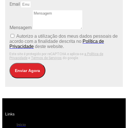
Email
Mensagem
Autorizo ​​a utilização dos meus dados pessoais de
acordo com a finalidade descrita no
Política de
Privacidade
deste website.
Este site é protegido por reCAPTCHA e aplica-se
a Política de
Privacidade
e
Termos de Serviços
do google.
Enviar Agora
Links
Início