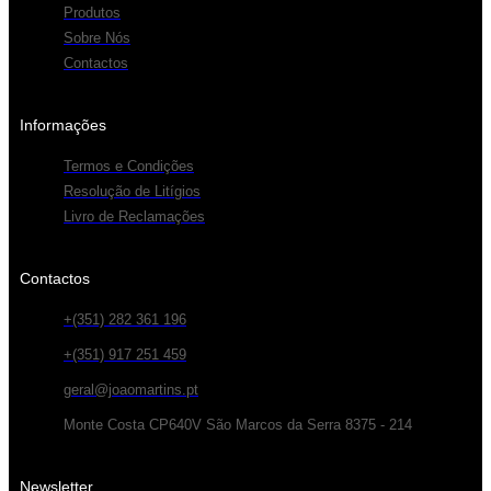
Produtos
Sobre Nós
Contactos
Informações
Termos e Condições
Resolução de Litígios
Livro de Reclamações
Contactos
+(351) 282 361 196
+(351) 917 251 459
geral@joaomartins.pt
Monte Costa CP640V São Marcos da Serra 8375 - 214
Newsletter