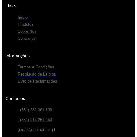
Links
Início
Produtos
Sobre Nós
Contactos
Informações
Termos e Condições
Resolução de Litígios
Livro de Reclamações
Contactos
+(351) 282 361 196
+(351) 917 251 459
geral@joaomartins.pt