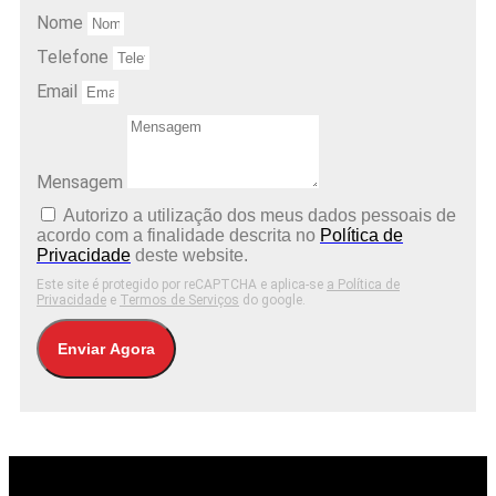
Nome
Telefone
Email
Mensagem
Autorizo ​​a utilização dos meus dados pessoais de
acordo com a finalidade descrita no
Política de
Privacidade
deste website.
Este site é protegido por reCAPTCHA e aplica-se
a Política de
Privacidade
e
Termos de Serviços
do google.
Enviar Agora