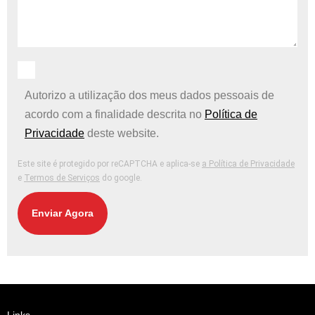
Autorizo ​​a utilização dos meus dados pessoais de
acordo com a finalidade descrita no
Política de
Privacidade
deste website.
Este site é protegido por reCAPTCHA e aplica-se
a Política de Privacidade
e
Termos de Serviços
do google.
Enviar Agora