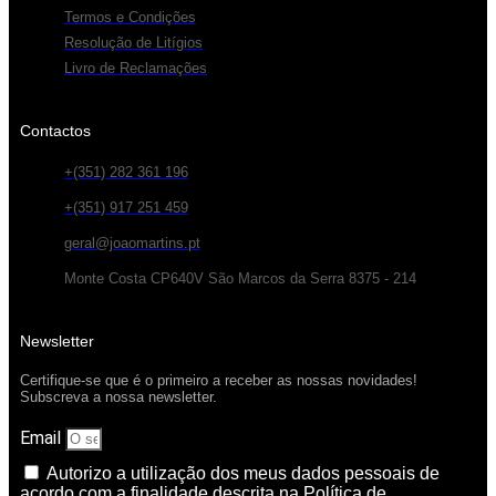
Termos e Condições
Resolução de Litígios
Livro de Reclamações
Contactos
+(351) 282 361 196
+(351) 917 251 459
geral@joaomartins.pt
Monte Costa CP640V São Marcos da Serra 8375 - 214
Newsletter
Certifique-se que é o primeiro a receber as nossas novidades!
Subscreva a nossa newsletter.
Email
Autorizo a utilização dos meus dados pessoais de
acordo com a finalidade descrita na Política de