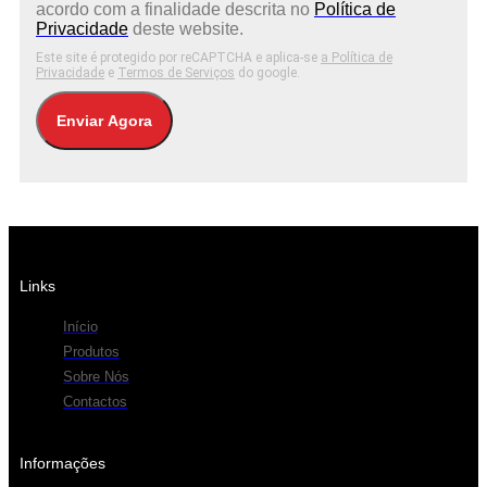
acordo com a finalidade descrita no
Política de
Privacidade
deste website.
Este site é protegido por reCAPTCHA e aplica-se
a Política de
Privacidade
e
Termos de Serviços
do google.
Enviar Agora
Links
Início
Produtos
Sobre Nós
Contactos
Informações