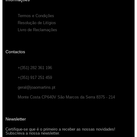
Termos e Condições
Resolução de Litígios
Livro de Reclamações
Contactos
+(351) 282 361 196
+(351) 917 251 459
geral@joaomartins.pt
Monte Costa CP640V São Marcos da Serra 8375 - 214
Newsletter
Certifique-se que é o primeiro a receber as nossas novidades!
Subscreva a nossa newsletter.