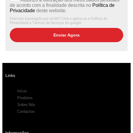
de acordo com a finalidade descrita no
Política de
Privacidade
deste website.
Este site é protegido por reCAPTCHA e aplica-se
a Política de
Privacidade
e
Termos de Serviços
do google.
Enviar Agora
Links
Início
Produtos
Sobre Nós
Contactos
Informações