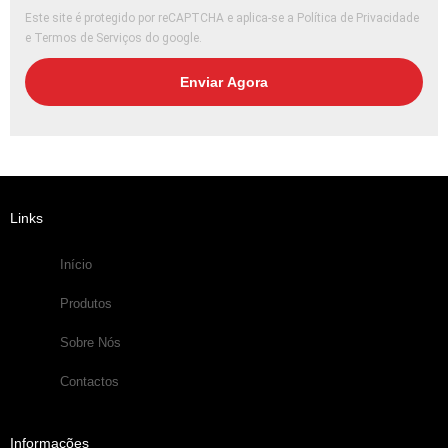
Este site é protegido por reCAPTCHA e aplica-se
a Política de Privacidade
e
Termos de Serviços
do google.
Enviar Agora
Links
Início
Produtos
Sobre Nós
Contactos
Informações