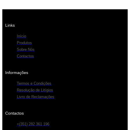
Links
Início
Produtos
Sobre Nós
Contactos
Informações
Termos e Condições
Resolução de Litígios
Livro de Reclamações
Contactos
+(351) 282 361 196