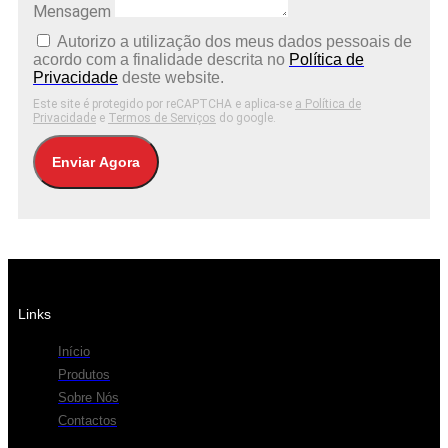
Mensagem
Autorizo ​​a utilização dos meus dados pessoais de
acordo com a finalidade descrita no
Política de
Privacidade
deste website.
Este site é protegido por reCAPTCHA e aplica-se
a Política de
Privacidade
e
Termos de Serviços
do google.
Enviar Agora
Links
Início
Produtos
Sobre Nós
Contactos