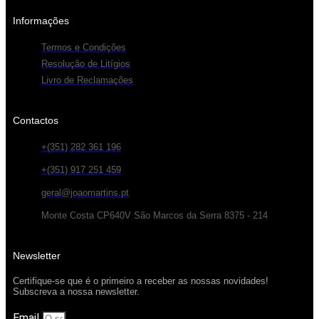
Informações
Termos e Condições
Resolução de Litígios
Livro de Reclamações
Contactos
+(351) 282 361 196
+(351) 917 251 459
geral@joaomartins.pt
Monte Costa CP640V São Marcos da Serra 8375 - 214
Newsletter
Certifique-se que é o primeiro a receber as nossas novidades!
Subscreva a nossa newsletter.
Email