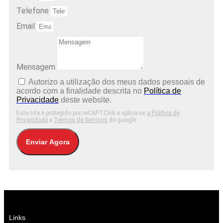
Telefone
Email
Mensagem
Autorizo ​​a utilização dos meus dados pessoais de
acordo com a finalidade descrita no
Política de
Privacidade
deste website.
Este site é protegido por reCAPTCHA e aplica-se
a Política de
Privacidade
e
Termos de Serviços
do google.
Enviar Agora
Links