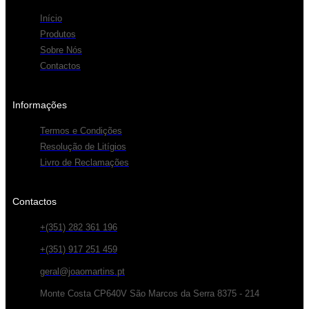
Início
Produtos
Sobre Nós
Contactos
Informações
Termos e Condições
Resolução de Litígios
Livro de Reclamações
Contactos
+(351) 282 361 196
+(351) 917 251 459
geral@joaomartins.pt
Monte Costa CP640V São Marcos da Serra 8375 - 214