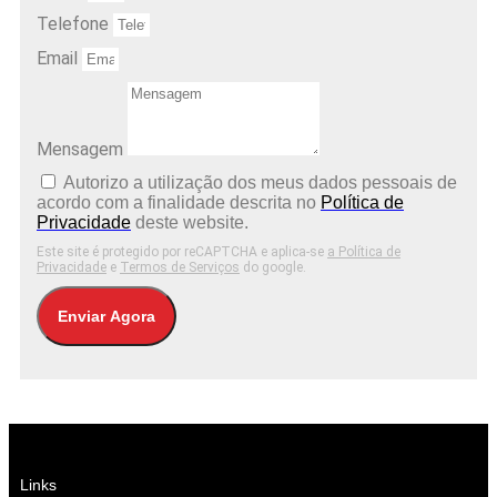
Telefone
Email
Mensagem
Autorizo ​​a utilização dos meus dados pessoais de
acordo com a finalidade descrita no
Política de
Privacidade
deste website.
Este site é protegido por reCAPTCHA e aplica-se
a Política de
Privacidade
e
Termos de Serviços
do google.
Enviar Agora
Links