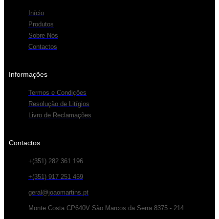
Início
Produtos
Sobre Nós
Contactos
Informações
Termos e Condições
Resolução de Litígios
Livro de Reclamações
Contactos
+(351) 282 361 196
+(351) 917 251 459
geral@joaomartins.pt
Monte Costa CP640V São Marcos da Serra 8375 - 214