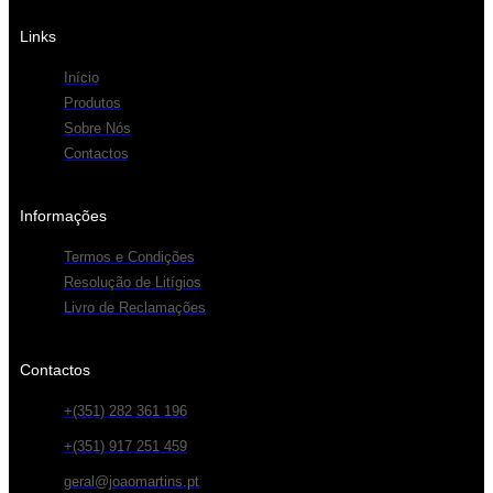
Links
Início
Produtos
Sobre Nós
Contactos
Informações
Termos e Condições
Resolução de Litígios
Livro de Reclamações
Contactos
+(351) 282 361 196
+(351) 917 251 459
geral@joaomartins.pt