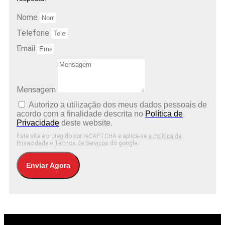
Nome
Telefone
Email
Mensagem
Autorizo ​​a utilização dos meus dados pessoais de
acordo com a finalidade descrita no
Política de
Privacidade
deste website.
Este site é protegido por reCAPTCHA e aplica-se
a Política de
Privacidade
e
Termos de Serviços
do google.
Enviar Agora