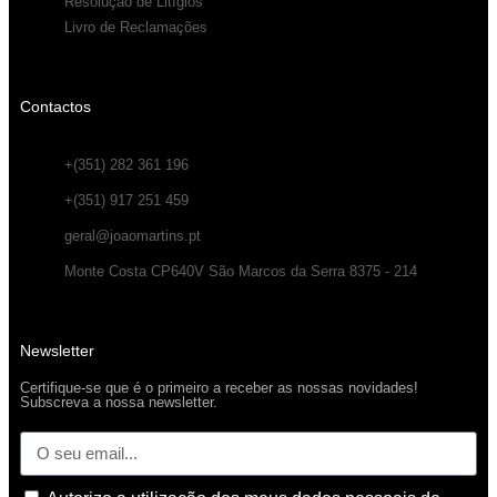
Resolução de Litígios
Livro de Reclamações
Contactos
+(351) 282 361 196
+(351) 917 251 459
geral@joaomartins.pt
Monte Costa CP640V São Marcos da Serra 8375 - 214
Newsletter
Certifique-se que é o primeiro a receber as nossas novidades!
Subscreva a nossa newsletter.