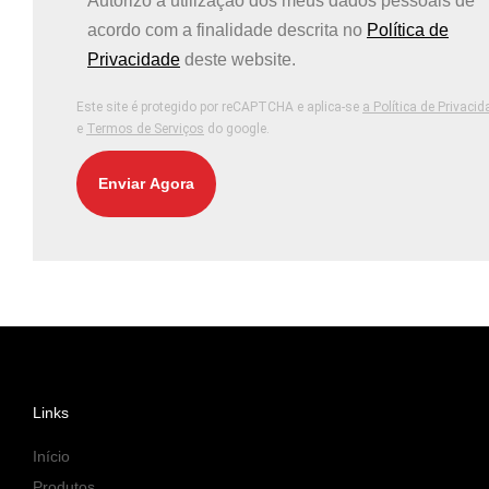
Autorizo ​​a utilização dos meus dados pessoais de
acordo com a finalidade descrita no
Política de
Privacidade
deste website.
Este site é protegido por reCAPTCHA e aplica-se
a Política de Privaci
e
Termos de Serviços
do google.
Enviar Agora
Links
Início
Produtos