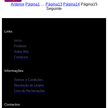
Saber Mais
Anterior
Página
1
…
Página
13
Página
14
Página
15
Seguinte
Links
Início
Produtos
Sobre Nós
Contactos
Informações
Termos e Condições
Resolução de Litígios
Livro de Reclamações
Contactos