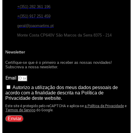
+(351) 282 361 196
+(351) 917 251 459
geral@joaomartins.pt
Monte Costa CP640V São Marcos da Serra 8375 - 214
Newsletter
Certifique-se que é o primeiro a receber as nossas novidades!
Subscreva a nossa newsletter.
Email
Autorizo a utilização dos meus dados pessoais de
acordo com a finalidade descrita na Política de
Privacidade deste website.
Este site é protegido pelo reCAPTCHA e aplica-se
a Política de Privacidade
e
Termos de Serviço
do Google.
Enviar