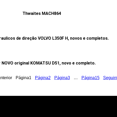
Thwaites MACH864
draulicos de direção VOLVO L350F H, novos e completos.
r NOVO original KOMATSU D51, novo e completo.
nterior
Página
1
Página
2
Página
3
…
Página
15
Seguin