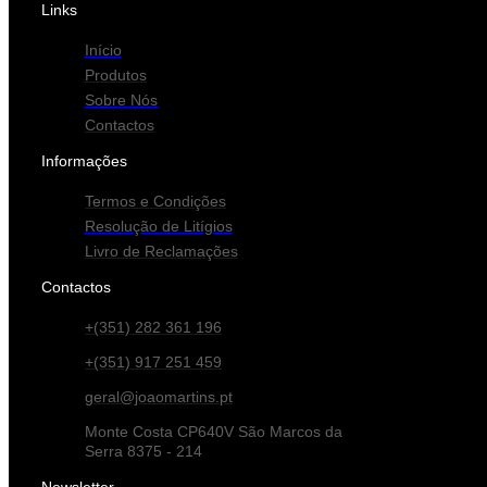
Links
Início
Produtos
Sobre Nós
Contactos
Informações
Termos e Condições
Resolução de Litígios
Livro de Reclamações
Contactos
+(351) 282 361 196
+(351) 917 251 459
geral@joaomartins.pt
Monte Costa CP640V São Marcos da
Serra 8375 - 214
Newsletter