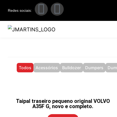
Redes sociais:
Todos
Acessórios
Bulldozer
Dumpers
Dum
Taipal traseiro pequeno original VOLVO
A35F G, novo e completo.