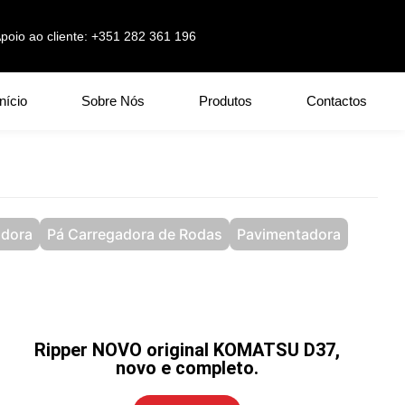
poio ao cliente: +351 282 361 196
Início
Sobre Nós
Produtos
Contactos
adora
Pá Carregadora de Rodas
Pavimentadora
Ripper NOVO original KOMATSU D37,
novo e completo.