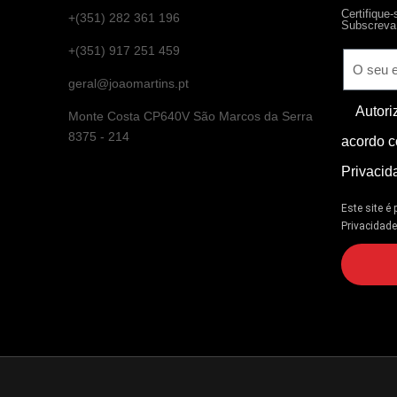
Certifique
+(351) 282 361 196
Subscreva 
+(351) 917 251 459
geral@joaomartins.pt
Autori
Monte Costa CP640V São Marcos da Serra
8375 - 214
acordo c
Privacid
Este site é
Privacidad