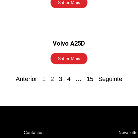
Saber Mais
Volvo A25D
Saber Mais
Anterior
1
2
3
4
…
15
Seguinte
Contactos
Newslette