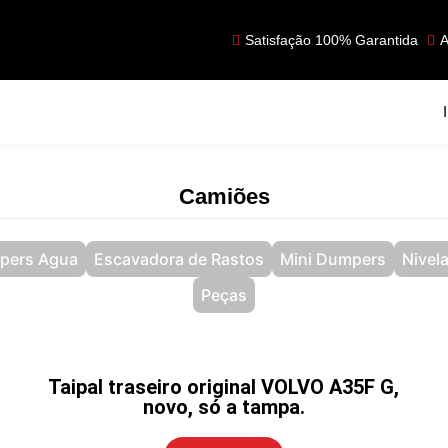
Satisfação 100% Garantida
A
Camiões
pers Agua
Escavadora de Rastos
Mini Dumpers
Nivel
Peças
Taipal traseiro original VOLVO A35F G,
novo, só a tampa.