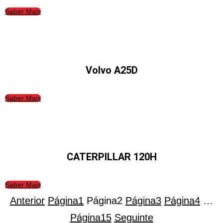
Saber Mais
Volvo A25D
Saber Mais
CATERPILLAR 120H
Saber Mais
Anterior
Página
1
Página
2
Página
3
Página
4
…
Página
15
Seguinte