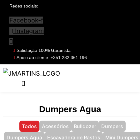
Redes sociais:
Facebook-f
Instagram
Satisfação 100% Garantida
Apoio ao cliente: +351 282 361 196
Dumpers Agua
Todos
Acessórios
Bulldozer
Dumpers
Dumpers Agua
Escavadora de Rastos
Mini Dumpers